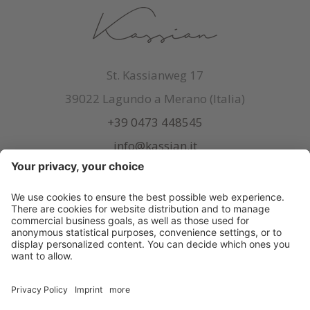
St. Kassianweg 17
39022 Lagundo a Merano (Italia)
+39 0473 448545
info@kassian.it