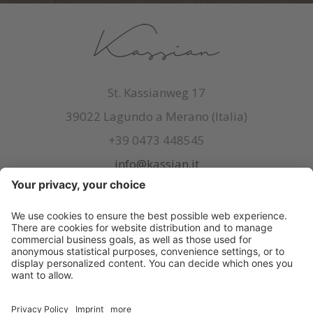
St. Kassianweg 17
39022 Lagundo a Merano (Italia)
+39 0473 448545
info@kassian.it