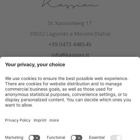
St. Kassianweg 17
39022 Lagundo a Merano (Italia)
+39 0473 448545
info@kassian.it