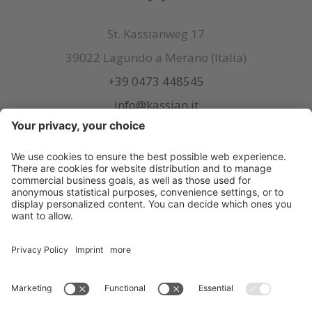
St. Kassianweg 17
39022 Lagundo a Merano (Italia)
+39 0473 448545
info@kassian.it
© Kassian
.
CIN: IT021038A1FXQUMHJW
.
Credits
.
Sitemap
.
Impostazioni cookie
.
Privacy
.