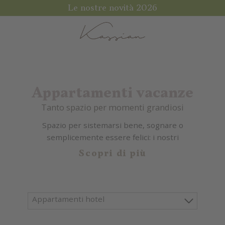
Le nostre novità 2026
Appartamenti vacanze
Tanto spazio per momenti grandiosi
Spazio per sistemarsi bene, sognare o
semplicemente essere felici: i nostri
appartamenti sono pronti ad accogliere voi e i
Scopri di più
vostri cari con tutto lo spazio che vi occorre.
Rete Wi-Fi gratuita, cucina attrezzata e ampio
balcone: cosa volete di più per iniziare a
godervi un soggiorno spensierato?
Appartamenti hotel