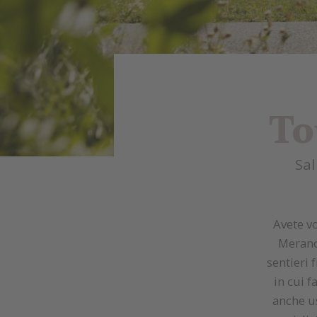
To
Sal
Avete v
Merano?
sentieri 
in cui f
anche us