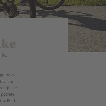
ike
lle.
lpino di
tevi sui
he tipiche
, potrete
ta. Per i