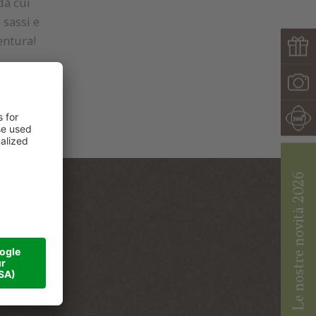
da cui
 sassi e
entura!
Le nostre novità 2026
nati
ian.