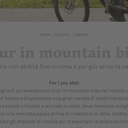
Home
.
Ciclismo
.
Ciclismo
ur in mountain b
ire con abilità fino in cima e poi giù verso la va
Per i più abili
oglia di un avventuroso tour in mountain bike nel mondo a
 Avrete a disposizione una gran varietà di livelli! Inerpica
fra boschi e foreste e arrivate in vetta, dove troverete malg
are una meritata pausa prima di rimettervi in sella. Inoltre
are gli impianti di risalita per trasportare la vostra biciclet