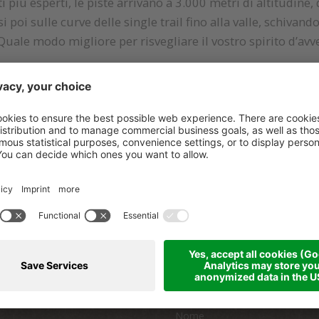
sti più esperti, le piste arrivano a 3.000 metri di altitudine, 
si poi sulle curve delle single trail fino alla valle, schivando
Quale modo migliore per risvegliare il vostro spirito d’avv
Vai alla lisra
 rimanere aggior
icevere notizie e offerte del nostro Hotel Kass
Nome