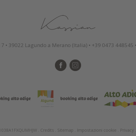
17
•
39022 Lagundo a Merano (Italia)
•
+39 0473 448545
021038A1FXQUMHJW
.
Credits
.
Sitemap
.
Impostazioni cookie
.
Privacy