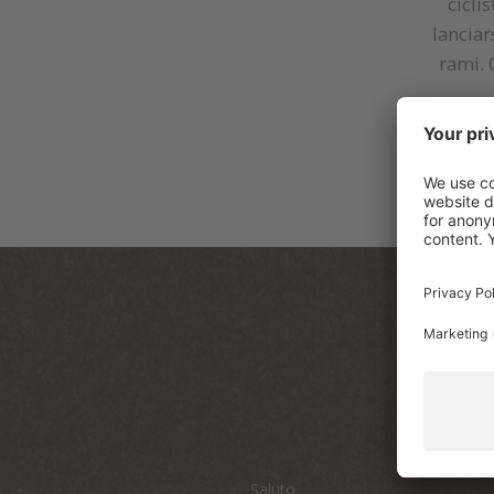
cicli
lanciar
rami. 
Per
e r
Saluto