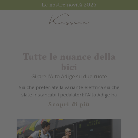
Le nostre novità 2026
Tutte le nuance della
bici
Girare l’Alto Adige su due ruote
Sia che preferiate la variante elettrica sia che
siate instancabili pedalatori: l’Alto Adige ha
un’infinita varietà di
piste
per ogni gusto!
Scopri di più
Costeggiate l’Adige e il Passirio sulle ciclabili
pianeggianti, scalate i sentieri fra i boschi e le
foreste e arrampicatevi con la vostra bici fino a
raggiungere i punti panoramici più alti.