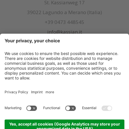
St. Kassianweg 17
39022 Lagundo a Merano (Italia)
+39 0473 448545
info@kassian.it
© Kassian
.
CIN: IT021038A1FXQUMHJW
.
Credits
.
Sitemap
.
Impostazioni cookie
.
Privacy
.
produced by