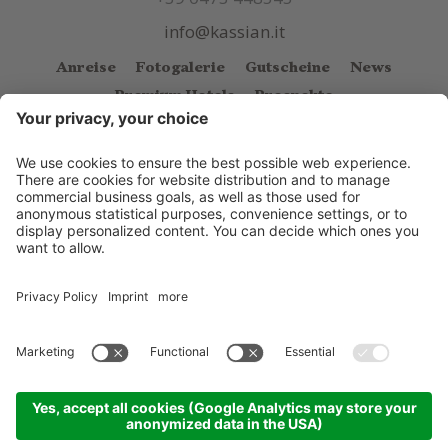
info@kassian.it
Anreise
Fotogalerie
Gutscheine
News
Premium Hotels
Prospekte
© Kassian
.
CIN: IT021038A1FXQUMHJW
.
Impressum
.
Sitemap
.
Cookie Einstellungen
.
Datenschutzerklärung
.
produced by