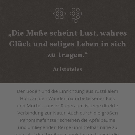
„Die Muße scheint Lust, wahres
Glück und seliges Leben in sich
zu tragen.“
Aristoteles
Der Boden und die Einrichtung aus rustikalem
Holz, an den Wänden naturbelassener Kalk
und Mörtel – unser Ruheraum ist eine direkte
Verbindung zur Natur. Auch durch die großen
Panoramafenster scheinen die Apfelbäume
und umliegenden Berge unmittelbar nahe zu
sein. Auf den breiten, gepolsterten Liegen, die