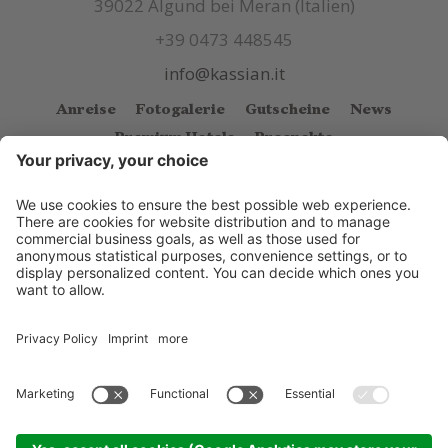
39022 Algund bei Meran (Italien)
+39 0473 448545
info@kassian.it
Anreise
Fotogalerie
Gutscheine
News
Premium Hotels
Prospekte
© Kassian
.
CIN: IT021038A1FXQUMHJW
.
Impressum
.
Sitemap
.
Cookie Einstellungen
.
Datenschutzerklärung
.
produced by