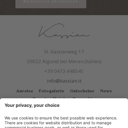
Newsletter abonnieren
St. Kassianweg 17
39022 Algund bei Meran (Italien)
+39 0473 448545
info@kassian.it
Anreise
Fotogalerie
Gutscheine
News
Premium Hotels
Prospekte