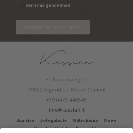
Kenntnis genommen.
Newsletter abonnieren
St. Kassianweg 17
39022 Algund bei Meran (Italien)
+39 0473 448545
info@kassian.it
Anreise
Fotogalerie
Gutscheine
News
Premium Hotels
Prospekte