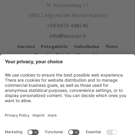
St. Kassianweg 17
39022 Algund bei Meran (Italien)
+39 0473 448545
info@kassian.it
Anreise
Fotogalerie
Gutscheine
News
Premium Hotels
Prospekte