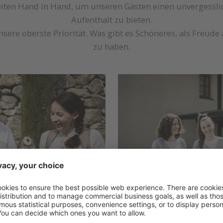
eiten Hand in Hand, um unseren Gästen einen unvergessli
Aufenthalt zu bieten.
nsere oberste Priorität. Was gibt es Schöneres, als Freud
zu haben.