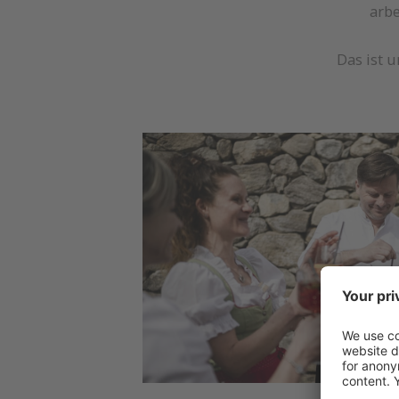
arb
Das ist u