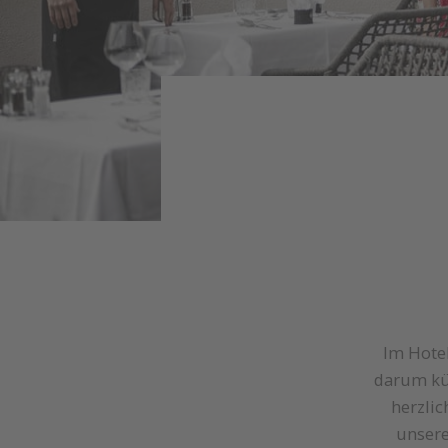
Im Hotel
darum kü
herzlic
unsere