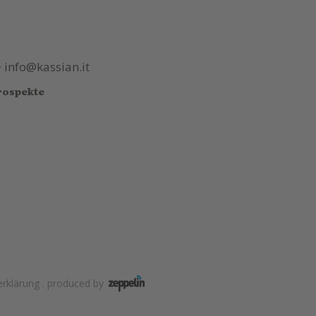
•
info@kassian.it
rospekte
rklärung
.
produced by