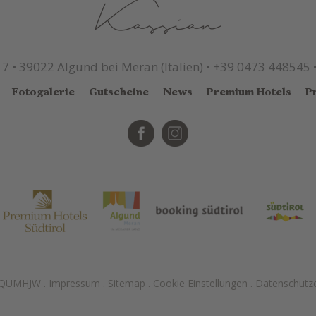
17
•
39022 Algund bei Meran (Italien)
•
+39 0473 448545
Fotogalerie
Gutscheine
News
Premium Hotels
P
FXQUMHJW
.
Impressum
.
Sitemap
.
Cookie Einstellungen
.
Datenschutze