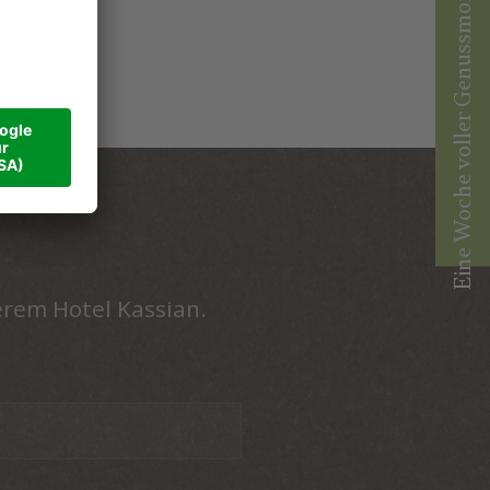
Eine Woche voller Genussmomente
erem Hotel Kassian.