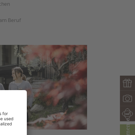
chen
e am Beruf