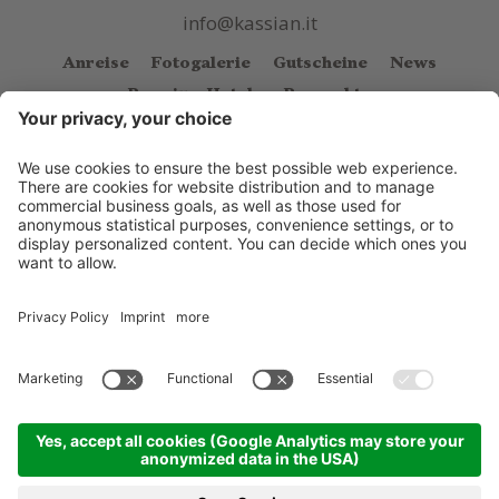
info@kassian.it
Anreise
Fotogalerie
Gutscheine
News
Premium Hotels
Prospekte
© Kassian
.
CIN: IT021038A1FXQUMHJW
.
Impressum
.
Sitemap
.
Cookie Einstellungen
.
Datenschutzerklärung
.
produced by