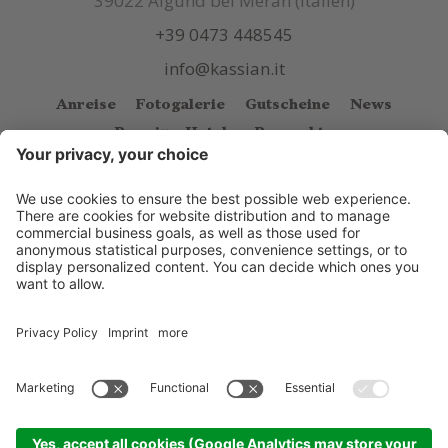
39022 Algund bei Meran (Italien)
+39 0473 448545
info@kassian.it
Anreise
Fotogalerie
Gutscheine
News
Premium Hotels
Prospekte
© Kassian
.
CIN: IT021038A1FXQUMHJW
.
Impressum
.
Sitemap
.
Cookie Einstellungen
.
Datenschutzerklärung
.
produced by