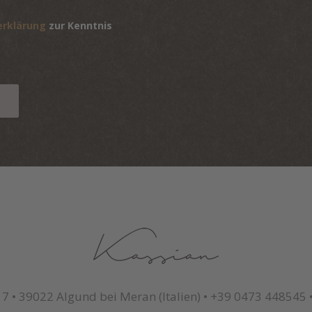
erklärung
zur Kenntnis
17
•
39022 Algund bei Meran (Italien)
•
+39 0473 448545