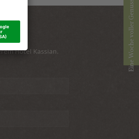
Eine Woche voller Genussmomente
erem Hotel Kassian.