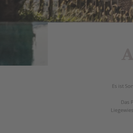
A
Es ist S
Das 
Liegewies