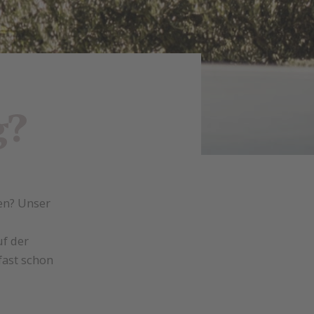
g?
en? Unser
f der
fast schon