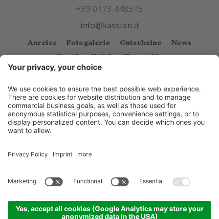
+39 0473 448545
info@kassian.it
Anreise
Fotogalerie
Gutscheine
News
Premium Hotels
Prospekte
© Kassian
.
CIN: IT021038A1FXQUMHJW
.
Impressum
.
Sitemap
.
Cookie Einstellungen
.
Datenschutzerklärung
.
produced by