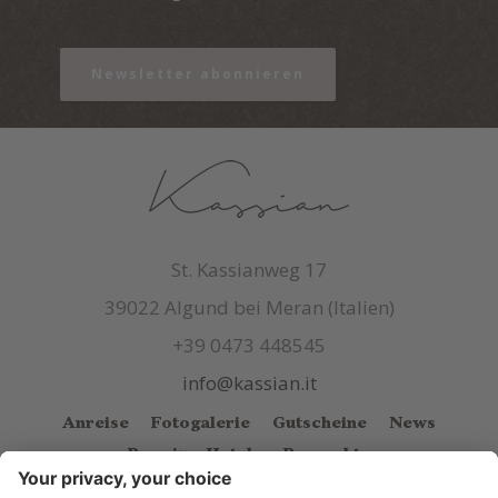
Newsletter abonnieren
St. Kassianweg 17
39022 Algund bei Meran (Italien)
+39 0473 448545
info@kassian.it
Anreise
Fotogalerie
Gutscheine
News
Premium Hotels
Prospekte